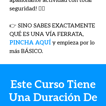
apasionante actividad con total
seguridad! 🧗‍♂️
👉 SINO SABES EXACTAMENTE
QUÉ ES UNA VÍA FERRATA,
PINCHA AQUÍ
y empieza por lo
más BÁSICO.
Este Curso Tiene
Una Duración De